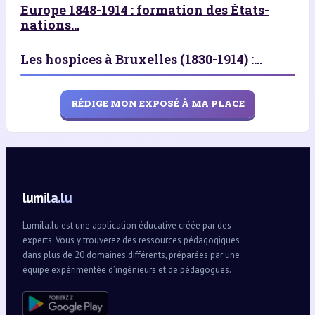
Europe 1848-1914 : formation des États-
nations...
Les hospices à Bruxelles (1830-1914) :...
RÉDIGE MON EXPOSÉ À MA PLACE
lumila.lu
Lumila.lu est une application éducative créée par des
experts. Vous y trouverez des ressources pédagogiques
dans plus de 20 domaines différents, préparées par une
équipe expérimentée d’ingénieurs et de pédagogues.