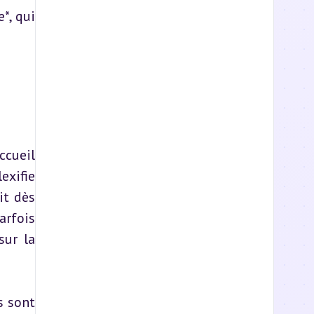
, qui 
cueil 
xifie 
t dès 
rfois 
ur la 
s sont 