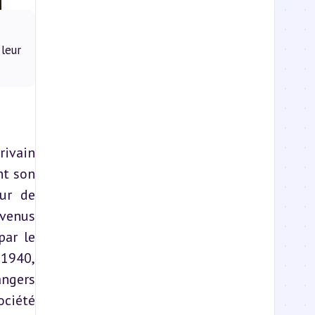
leur
ivain 
t son 
ur de 
venus 
ar le 
1940, 
ngers 
ciété 