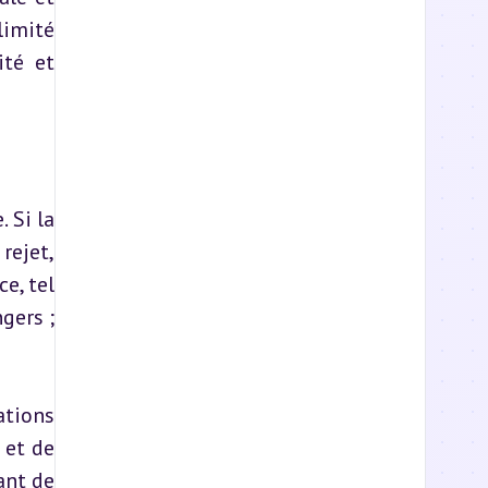
imité 
té et 
Si la 
ejet, 
, tel 
ers ; 
ions 
et de 
ant de 