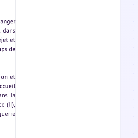
anger 
 dans 
et et 
ps de 
on et 
cueil 
ns la 
(II), 
uerre 