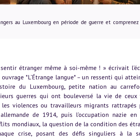
rangers au Luxembourg en période de guerre et comprenez 
 sentir étranger même à soi-même ! » écrivait l’écr
uvrage *L’Étrange langue* – un ressenti qui attein
stoire du Luxembourg, petite nation au carrefo
ieurs guerres qui ont bouleversé la vie de ceux 
t les violences ou travailleurs migrants rattrapés p
n allemande de 1914, puis l’occupation nazie en 
its mondiaux, la question de la condition des étra
que crise, posant des défis singuliers à la so