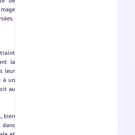
te de 
image 
rsées.
raint 
nt la 
 leur 
 à un 
it au 
 bien 
 dans 
le et 