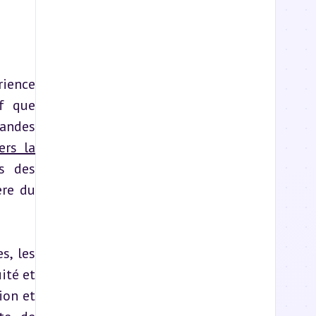
ience 
f que 
andes 
ers la
s des 
re du 
, les 
té et 
le manque de soins. De nombreux témoignages recueillis par le Centre pour la Documentation et 