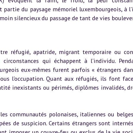
R) évoquent la faim, le froid, la peur constan
font partie du paysage mémoriel luxembourgeois, à l’
moin silencieux du passage de tant de vies bouleve
tre réfugié, apatride, migrant temporaire ou cont
circonstances qui échappent à l’individu. Penda
rgeois eux-mêmes furent parfois « étrangers dans
ous l’occupation. Quant aux réfugiés, ils font face
ntité inexistants ou périmés, diplômes invalidés, dro
es communautés polonaises, italiennes ou belges,
pées de suspicion. Certains étrangers sont internés
ent imposer un couvre-feu ou exclus de la vie socia