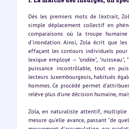
I. La marche des insurgés, un spec
Dès les premiers mots de l’extrait, Zo
simple déplacement collectif en phén
comparaisons où la troupe humaine s
d’inondation. Ainsi, Zola écrit que l
effaçant les contours individuels pou
lexique employé — "ondée", "ruisseau", 
puissance incontrôlable, tout en pui
lecteurs luxembourgeois, habitués égal
hommes. Ce procédé permet d’attribuer 
relève plus d’une décision humaine, mais 
Zola, en naturaliste attentif, multiplie
mesure qu’elle avance, passant "de quelq
mouvement d’accumulation, par gradation