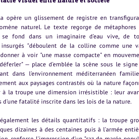
tacle visuel entre nature et société
la opère un glissement de registre en transfigura
omène naturel. Le texte regorge de métaphores 
e fond dans un imaginaire d’eau vive, de tor
es insurgés "déboulent de la colline comme une va
r donner à voir "une masse compacte" en mouvemen
"déferler" — place d’emblée la scène sous le signe 
sant dans l’environnement méditerranéen familie
ement aux paysages contrastés où la nature façonn
à la troupe une dimension irrésistible : leur avan
d’une fatalité inscrite dans les lois de la nature.
 également les détails quantitatifs : la troupe gros
ues dizaines à des centaines puis à l’armée entière
, renforce l’impression d’un "raz-de-marée populai