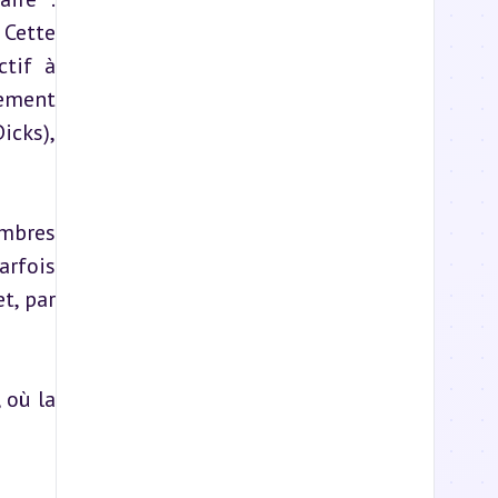
Cette 
tif à 
ement 
cks), 
mbres 
rfois 
, par 
où la 