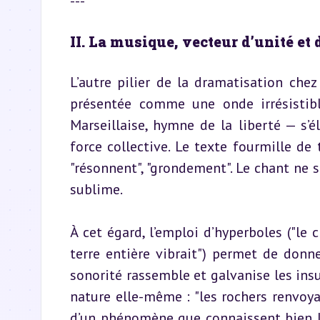
---
II. La musique, vecteur d’unité et 
L’autre pilier de la dramatisation chez
présentée comme une onde irrésistibl
Marseillaise, hymne de la liberté — s’
force collective. Le texte fourmille de t
"résonnent", "grondement". Le chant ne se
sublime.
À cet égard, l’emploi d’hyperboles ("le 
terre entière vibrait") permet de don
sonorité rassemble et galvanise les insu
nature elle-même : "les rochers renvoyaien
d’un phénomène que connaissent bien le