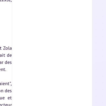
 Zola 
it de 
r des 
nt.
ent", 
n des 
ue et 
cteur 