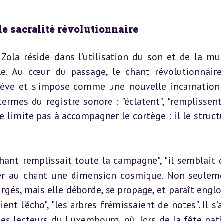
de sacralité révolutionnaire
 Zola réside dans l’utilisation du son et de la mus
e. Au cœur du passage, le chant révolutionnaire
élève et s’impose comme une nouvelle incarnation 
ermes du registre sonore : "éclatent", "remplissent l’
 limite pas à accompagner le cortège : il le structur
chant remplissait toute la campagne", "il semblait q
ner au chant une dimension cosmique. Non seuleme
rgés, mais elle déborde, se propage, et paraît englob
t l'écho", "les arbres frémissaient de notes". Il s’a
s lecteurs du Luxembourg, où, lors de la fête nati