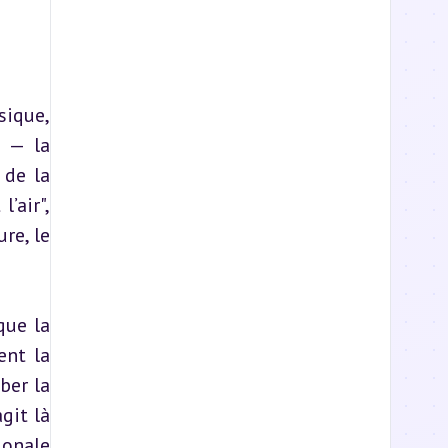
ique, 
 — la 
de la 
air", 
e, le 
ue la 
nt la 
er la 
git là 
onale 