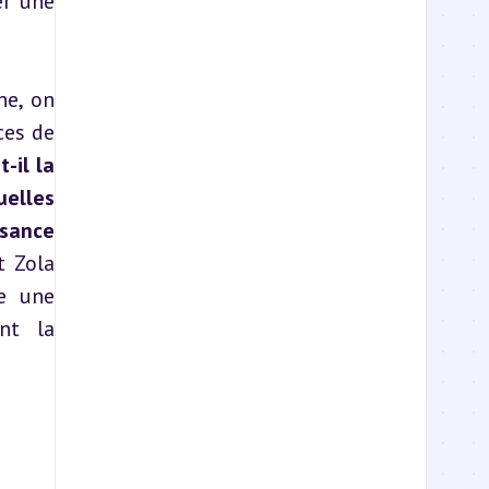
r une 
e, on 
es de 
-il la 
elles 
sance 
 Zola 
e une 
t la 