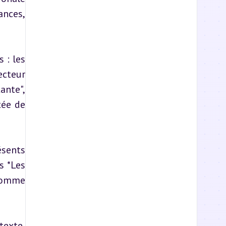
nces, 
: les 
ecteur 
nte", 
ée de 
sents 
 *Les 
comme 
exte, 