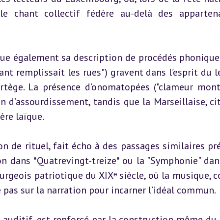
e chant collectif fédère au-delà des appartena
tue également sa description de procédés phoniques 
oulant remplissait les rues") gravent dans l’esprit du l
tège. La présence d’onomatopées ("clameur monta
 d’assourdissement, tandis que la Marseillaise, cit
ère laïque.
de rituel, fait écho à des passages similaires pré
on dans *Quatrevingt-treize* ou la "Symphonie" dans
rgeois patriotique du XIXᵉ siècle, où la musique, 
e pas sur la narration pour incarner l’idéal commun.
t auditif, est renforcé par la construction même du t