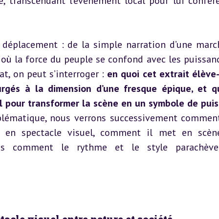
e, transcendant l’événement local pour lui confére
 déplacement : de la simple narration d’une march
où la force du peuple se confond avec les puissanc
at, on peut s’interroger : 
en quoi cet extrait élève-t
surgés à la dimension d’une fresque épique, et qu
-il pour transformer la scène en un symbole de puis
blématique, nous verrons successivement comment
 en spectacle visuel, comment il met en scèn
uis comment le rythme et le style parachèven