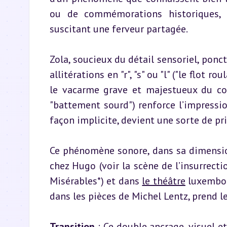
ou de commémorations historiques, l
suscitant une ferveur partagée.
Zola, soucieux du détail sensoriel, ponc
allitérations en "r", "s" ou "l" ("le flot r
le vacarme grave et majestueux du cor
"battement sourd") renforce l’impression
façon implicite, devient une sorte de pri
Ce phénomène sonore, dans sa dimension 
chez Hugo (voir la scène de l’insurrecti
Misérables*) et dans 
le théâtre
 luxembou
dans les pièces de Michel Lentz, prend l
Transition
 : Ce double ancrage, visuel e