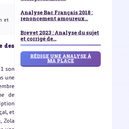
Analyse Bac Français 2018 :
renoncement amoureux...
n et
Brevet 2023 : Analyse du sujet
et corrigé de...
 des 
RÉDIGE UNE ANALYSE À
MA PLACE
1 son 
s une 
embre 
me de 
ption 
l, et 
 Zola 