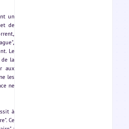
nt un 
et de 
rent, 
gue", 
t. Le 
de la 
r aux 
e les 
ce ne 
sit à 
". Ce 
re" : 