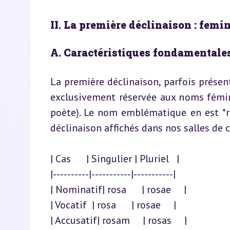
II. La première déclinaison : femi
A. Caractéristiques fondamentale
La première déclinaison, parfois présen
exclusivement réservée aux noms fémini
poète). Le nom emblématique en est *ros
déclinaison affichés dans nos salles de c
| Cas      | Singulier | Pluriel   |

|----------|-----------|-----------|

| Nominatif| rosa      | rosae     |

| Vocatif  | rosa      | rosae     |

| Accusatif| rosam     | rosas     |
