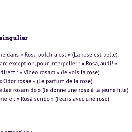
singulier
me dans « Rosa pulchra est » (La rose est belle).

re exception, pour interpeller : « Rosa, audi! »

irect : « Video rosam » (Je vois la rose).

 Odor rosae » (Le parfum de la rose).

llae rosam do » (Je donne une rose à la jeune fille).

re : « Rosā scribo » (J’écris avec une rose).