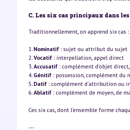
C. Les six cas principaux dans le
Traditionnellement, on apprend six cas :
1. 
Nominatif
 : sujet ou attribut du sujet

2. 
Vocatif
 : interpellation, appel direct

3. 
Accusatif
 : complément d’objet direct,
4. 
Génitif
 : possession, complément du 
5. 
Datif
 : complément d’attribution ou in
6. 
Ablatif
 : complément de moyen, de ma
Ces six cas, dont l’ensemble forme chaque
---