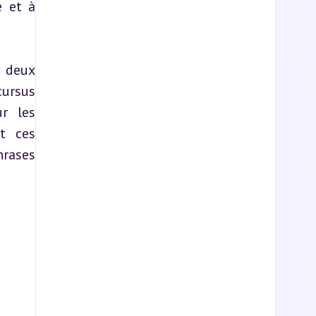
 et à 
 deux 
ursus 
r les 
t ces 
rases 