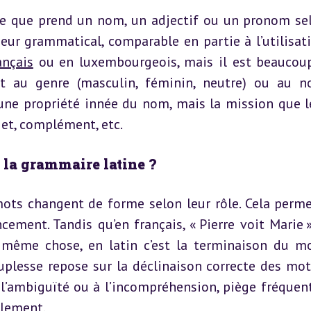
rme que prend un nom, un adjectif ou un pronom sel
eur grammatical, comparable en partie à l’utilisati
ançais
 ou en luxembourgeois, mais il est beaucoup
nt au genre (masculin, féminin, neutre) ou au n
as une propriété innée du nom, mais la mission que l
jet, complément, etc.
s la grammaire latine ?
mots changent de forme selon leur rôle. Cela permet
ement. Tandis qu’en français, « Pierre voit Marie »
a même chose, en latin c’est la terminaison du mo
ouplesse repose sur la déclinaison correcte des mots
l’ambiguïté ou à l’incompréhension, piège fréquent
alement.