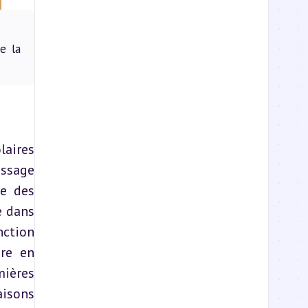
e la
ires 
ssage 
e des 
 dans 
ction 
re en 
ières 
isons 