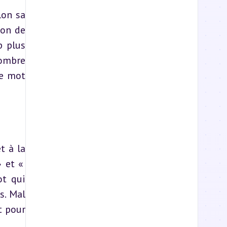
on sa 
on de 
 plus 
ombre 
e mot 
 à la 
 et « 
t qui 
. Mal 
 pour 