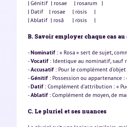
| Génitif  | rosae     | rosarum   |

| Datif    | rosae     | rösis     |

| Ablatif  | rosā      | rösis     |
B. Savoir employer chaque cas au 
- 
Nominatif
 : « Rosa » sert de sujet, com
- 
Vocatif
 : Identique au nominatif, sauf ra
- 
Accusatif
 : Pour le complément d’objet d
- 
Génitif
 : Possession ou appartenance : «
- 
Datif
 : Complément d’attribution : « Pue
- 
Ablatif
 : Complément de moyen, de maniè
C. Le pluriel et ses nuances