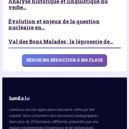
Analyse historique et linguistique du
verbe...
Évolution et enjeux de la question
nucléaire en...
Val des Bons Malades : la léproserie de...
RÉDIGE MA RÉDACTION À MA PLACE
lumila.lu
Lumila.lu est une application éducative créée par des
experts. Vous y trouverez des ressources pédagogiques
dans plus de 20 domaines différents, préparées par une
équipe expérimentée d’ingénieurs et de pédagogues.