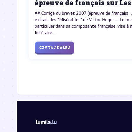
épreuve de français sur Le
## Corrigé du brevet 2007 (épreuve de français) :
extrait des *Misérables* de Victor Hugo --- Le b
particulier dans sa composante française, vise à 
littéraire...
CZYTAJ DALEJ
lumila.lu