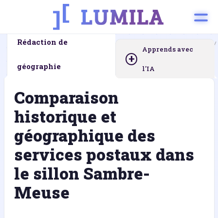
Rédaction de
Page d’accueil
Devoirs à la maison
Rédaction de géographie
Apprends avec
+
géographie
l'IA
Comparaison
historique et
géographique des
services postaux dans
le sillon Sambre-
Meuse