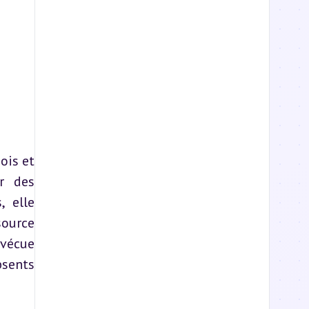
is et 
r des 
 elle 
ource 
vécue 
sents 