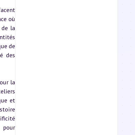
acent 
ce où 
de la 
tités 
ue de 
é des 
ur la 
liers 
ue et 
toire 
icité 
 pour 