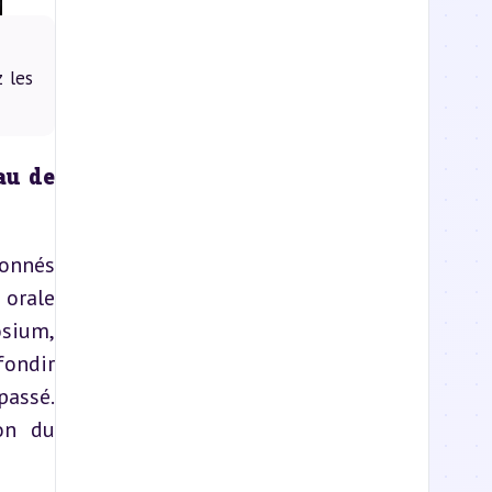
 les
u de 
onnés 
orale 
sium, 
ondir 
assé. 
on du 