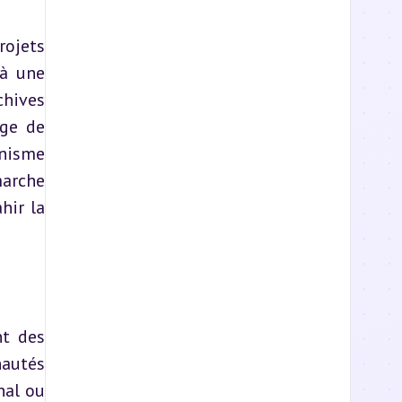
ojets 
à une 
hives 
ge de 
onisme 
arche 
ir la 
t des 
autés 
al ou 