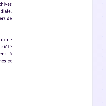
hives 
ale, 
rs de 
d’une 
ciété 
ens à 
es et 