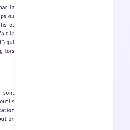
ar la 
ps ou 
is et 
it la 
”) qui 
 lors 
 sont 
utils 
ation 
ut en 