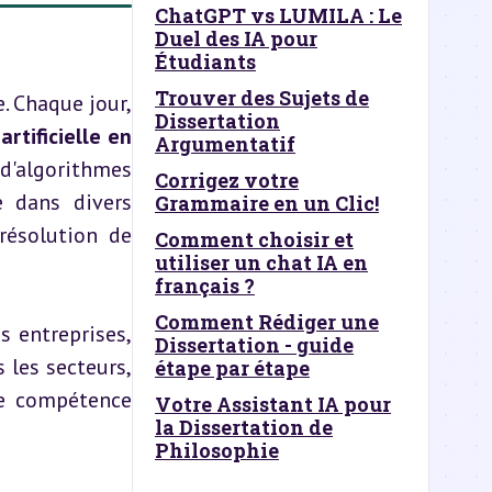
ChatGPT vs LUMILA : Le
Duel des IA pour
d
Étudiants
Trouver des Sujets de
. Chaque jour, 
Dissertation
artificielle en 
Argumentatif
d'algorithmes 
Corrigez votre
e dans divers 
Grammaire en un Clic!
ésolution de 
Comment choisir et
utiliser un chat IA en
français ?
Comment Rédiger une
 entreprises, 
Dissertation - guide
 les secteurs, 
étape par étape
de compétence 
Votre Assistant IA pour
la Dissertation de
Philosophie