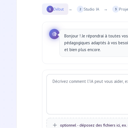
Début
→
Studio IA
→
Proje
1
2
3
Bonjour ! Je répondrai à toutes vo
pédagogiques adaptés à vos besoin
et bien plus encore.
optionnel - déposez des fichiers ici, ex