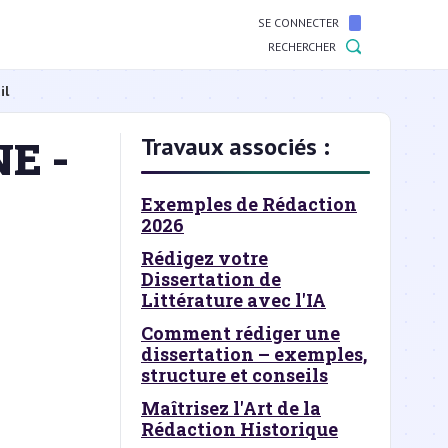
SE CONNECTER
RECHERCHER
il
E -
Travaux associés :
Exemples de Rédaction
2026
Rédigez votre
Dissertation de
Littérature avec l'IA
Comment rédiger une
dissertation – exemples,
structure et conseils
Maîtrisez l'Art de la
Rédaction Historique