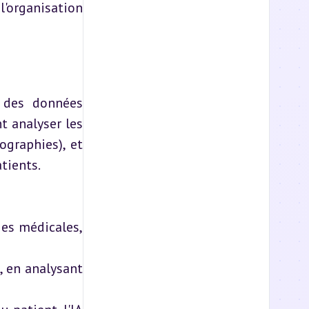
l'organisation 
e des données 
 analyser les 
graphies), et 
tients.
ges médicales, 
, en analysant 