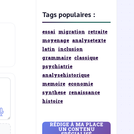
Tags populaires :
essai
migration
retraite
moyenage
analysetexte
latin
inclusion
grammaire
classique
psychiatrie
analysehistorique
memoire
economie
synthese
renaissance
histoire
RÉDIGE À MA PLACE
UN CONTENU
SPÉCIALISÉ