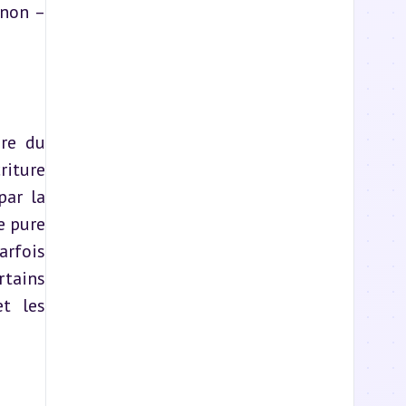
non – 
re du 
iture 
ar la 
 pure 
rfois 
tains 
t les 