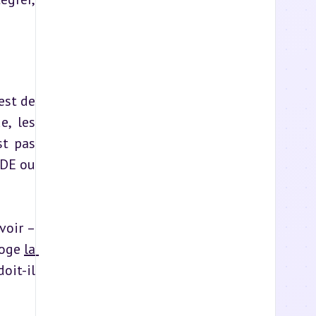
st de 
, les 
t pas 
DE ou 
oir – 
roge 
la 
it-il 