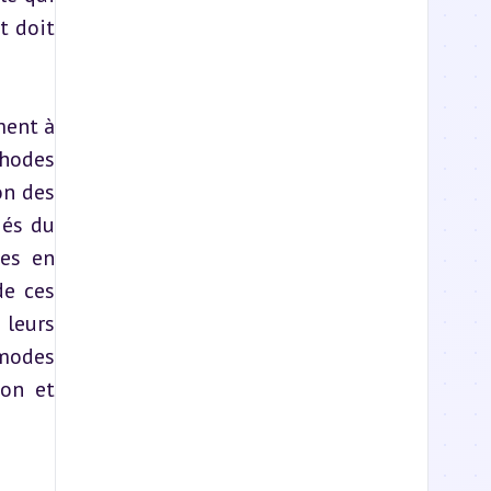
 doit 
ent à 
hodes 
n des 
és du 
es en 
e ces 
leurs 
modes 
on et 