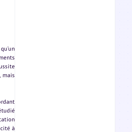
qu’un 
ments 
ssite 
 mais 
rdant 
tudié 
ation 
ité à 