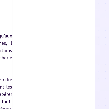
u’aux 
s, il 
tains 
herie 
indre 
t les 
pérer 
 faut-
grer, 