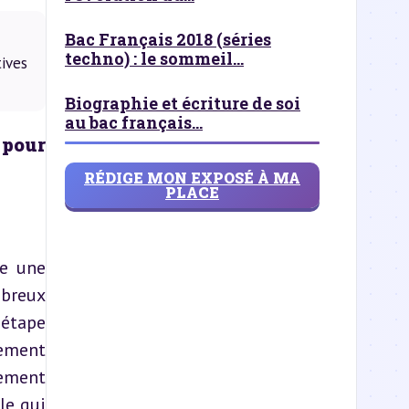
Bac Français 2018 (séries
techno) : le sommeil...
ives
Biographie et écriture de soi
au bac français...
pour 
RÉDIGE MON EXPOSÉ À MA
PLACE
e une 
breux 
étape 
ement 
ement 
e qui 