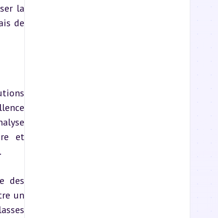
er la 
is de 
tions 
lence 
alyse 
re et 
.
e des 
re un 
asses 