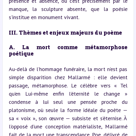
présence et absence, où c’est précisément par le 
manque, la sculpture absente, que la poésie 
s’institue en monument vivant.
III. Thèmes et enjeux majeurs du poème
A. La mort comme métamorphose 
poétique
Au-delà de l’hommage funéraire, la mort n’est pas 
simple disparition chez Mallarmé : elle devient 
passage, métamorphose. Le célèbre vers « Tel 
qu’en Lui-même enfin l’éternité le change » 
condense à lui seul une pensée proche du 
platonisme, où seule la forme idéale du poète — 
sa « voix », son œuvre — subsiste et s’éternise. À 
l’opposé d’une conception matérialiste, Mallarmé 
fait de la mort une transcendance. Poe, délivré de 