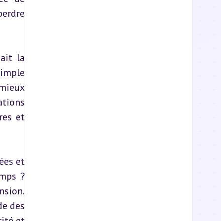
erdre 
it la 
simple 
mieux 
tions 
es et 
es et 
mps ? 
sion. 
e des 
té et 