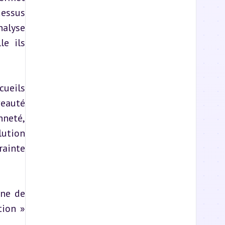
essus 
alyse 
e ils 
ueils 
eauté 
neté, 
ution 
ainte 
ne de 
ion » 