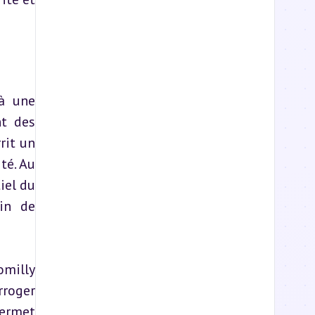
à une 
t des 
it un 
é. Au 
iel du 
in de 
milly 
roger 
ermet 