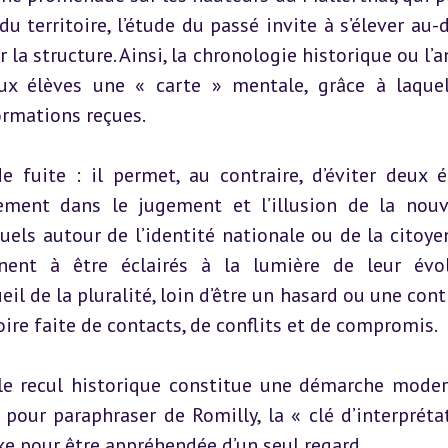
u territoire, l’étude du passé invite à s’élever au-d
la structure. Ainsi, la chronologie historique ou l’an
aux élèves une « carte » mentale, grâce à laquell
formations reçues.
fuite : il permet, au contraire, d’éviter deux éc
ment dans le jugement et l’illusion de la nouv
uels autour de l’identité nationale ou de la citoyen
ent à être éclairés à la lumière de leur évol
il de la pluralité, loin d’être un hasard ou une contr
oire faite de contacts, de conflits et de compromis.
 le recul historique constitue une démarche moder
, pour paraphraser de Romilly, la « clé d’interprétat
xe pour être appréhendée d’un seul regard.