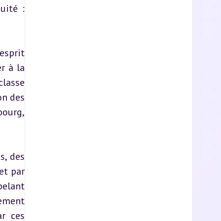
ité : 
sprit 
 à la 
lasse 
n des 
ourg, 
s, des 
t par 
elant 
ement 
r ces 