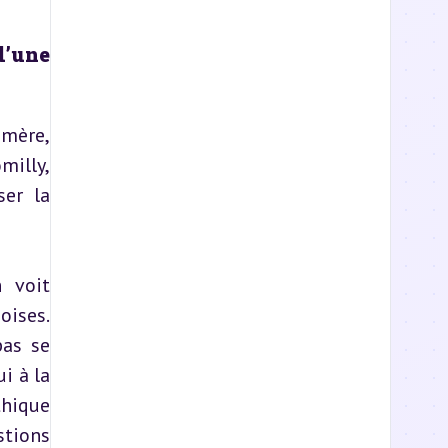
’une 
mère, 
illy, 
er la 
 voit 
ises. 
as se 
 à la 
thique 
tions 