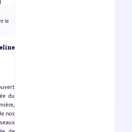
e le
line 
uvert 
ée du 
ière, 
e nos 
seaux 
ée de 