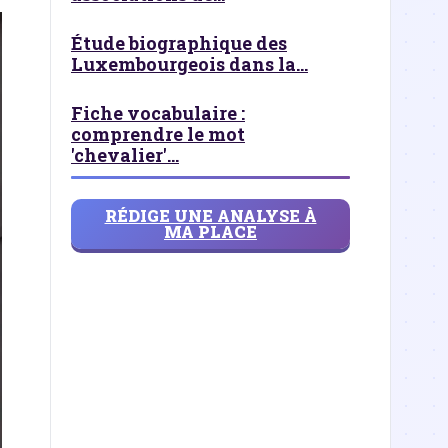
Étude biographique des
Luxembourgeois dans la...
Fiche vocabulaire :
comprendre le mot
'chevalier'...
RÉDIGE UNE ANALYSE À
MA PLACE