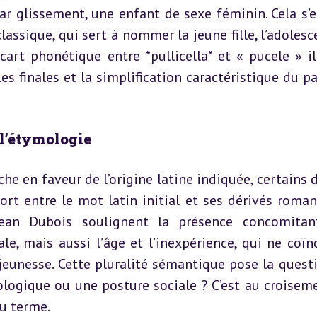
ar glissement, une enfant de sexe féminin. Cela s’e
assique, qui sert à nommer la jeune fille, l’adolesce
art phonétique entre *pullicella* et « pucele » ill
 finales et la simplification caractéristique du pa
 l’étymologie
he en faveur de l’origine latine indiquée, certains d
rt entre le mot latin initial et ses dérivés romans
Jean Dubois soulignent la présence concomitan
e, mais aussi l’âge et l’inexpérience, qui ne coïnc
eunesse. Cette pluralité sémantique pose la questio
ologique ou une posture sociale ? C’est au croiseme
du terme.