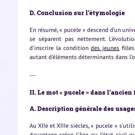
D. Conclusion sur l’étymologie
En résumé, « pucele » descend d’un univer
se séparent pas nettement. L’évoluti
d’inscrire la condition 
des jeunes
 fille
autant d’éléments déterminants dans l’ord
---
II. Le mot « pucele » dans l’ancien
A. Description générale des usage
Au XIIe et XIIIe siècles, « pucele » s’ut
davantage selon l’âge ou l’état civil q