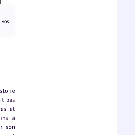
 vos
toire 
t pas 
es et 
insi à 
r son 