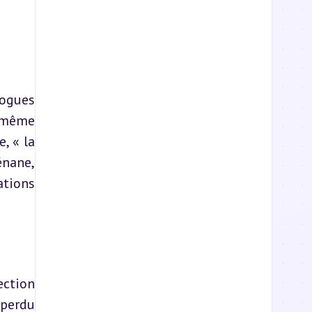
ogues 
-même 
 « la 
nane, 
tions 
ction 
 perdu 