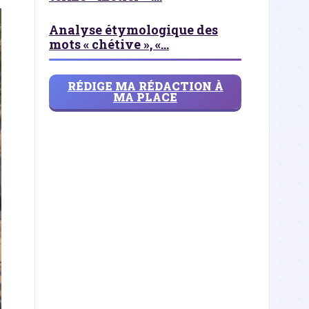
Analyse étymologique des
mots « chétive », «...
RÉDIGE MA RÉDACTION À
MA PLACE