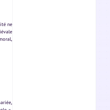
té ne 
évale 
oral, 
riée, 
le », 