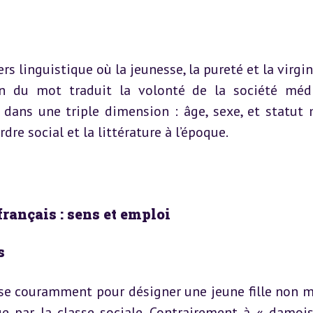
s linguistique où la jeunesse, la pureté et la virgini
on du mot traduit la volonté de la société médi
s dans une triple dimension : âge, sexe, et statut m
re social et la littérature à l’époque.
 français : sens et emploi
s
ilise couramment pour désigner une jeune fille non ma
ue par la classe sociale. Contrairement à « damoise