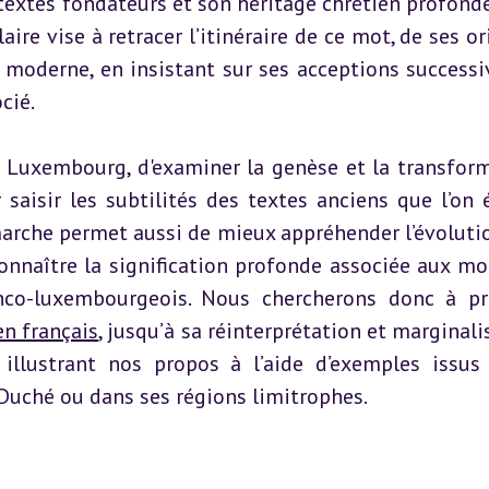
 textes fondateurs et son héritage chrétien profond
aire vise à retracer l’itinéraire de ce mot, de ses or
moderne, en insistant sur ses acceptions successiv
ocié.
u Luxembourg, d'examiner la genèse et la transform
saisir les subtilités des textes anciens que l’on é
rche permet aussi de mieux appréhender l’évolutio
onnaître la signification profonde associée aux mot
anco-luxembourgeois. Nous chercherons donc à pré
en français
, jusqu’à sa réinterprétation et marginali
illustrant nos propos à l’aide d’exemples issus 
Duché ou dans ses régions limitrophes.