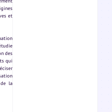
ément 
igines 
es et 
ation 
tudie 
n des 
s qui 
ciser 
sation 
de la 