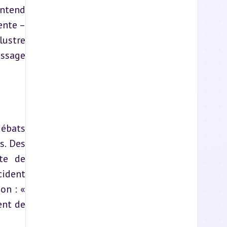
ntend 
nte – 
ustre 
ssage 
ébats 
. Des 
te de 
ident 
n : « 
nt de 