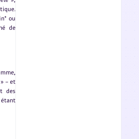
ique. 
n* ou 
hé de 
omme, 
 – et 
t des 
étant 