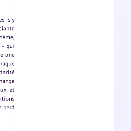
s s’y 
iante 
tème, 
– qui 
e une 
haque 
darité 
hange 
ux et 
tions 
 perd 