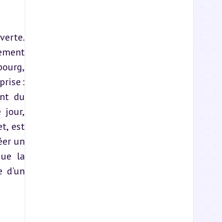
erte. 
ement 
ourg, 
ise : 
nt du 
jour, 
, est 
er un 
ue la 
 d’un 