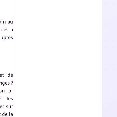
in au 
cès à 
uprès 
et de 
ges ? 
n for 
r les 
r sur 
de la 