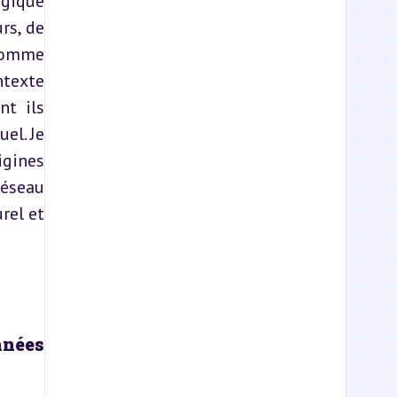
gique 
s, de 
comme 
texte 
t ils 
l. Je 
gines 
éseau 
el et 
nnées 