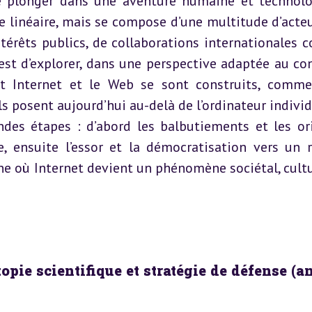
 se plonger dans une aventure humaine et technolo
e linéaire, mais se compose d’une multitude d’acteur
ntérêts publics, de collaborations internationales 
i est d’explorer, dans une perspective adaptée au con
 Internet et le Web se sont construits, commen
s posent aujourd’hui au-delà de l’ordinateur individue
ndes étapes : d’abord les balbutiements et les ori
, ensuite l’essor et la démocratisation vers un r
e où Internet devient un phénomène sociétal, cultur
utopie scientifique et stratégie de défense (a