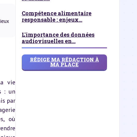
Compétence alimentaire
responsable : enjeux...
ieux
L'importance des données
audiovisuelles en...
RÉDIGE MA RÉDACTION À
MA PLACE
a vie 
 : un 
s par 
gerie 
s, où 
endre 