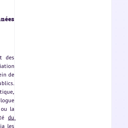
nées 
t des 
ation 
in de 
lics. 
ique, 
logue 
ou la 
té 
du 
a les 