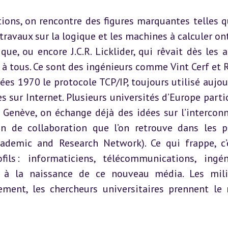
ons, on rencontre des figures marquantes telles qu
travaux sur la logique et les machines à calculer ont
ue, ou encore J.C.R. Licklider, qui rêvait dès les a
 à tous. Ce sont des ingénieurs comme Vint Cerf et R
s 1970 le protocole TCP/IP, toujours utilisé aujour
sur Internet. Plusieurs universités d’Europe partic
 Genève, on échange déjà des idées sur l’interconn
on de collaboration que l’on retrouve dans les pr
emic and Research Network). Ce qui frappe, c’e
ls : informaticiens, télécommunications, ingéni
e à la naissance de ce nouveau média. Les milit
ent, les chercheurs universitaires prennent le re