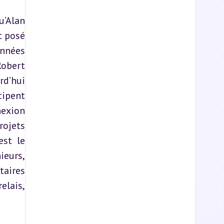
’Alan 
 posé 
nnées 
obert 
d’hui 
ipent 
exion 
ojets 
st le 
eurs, 
aires 
lais, 